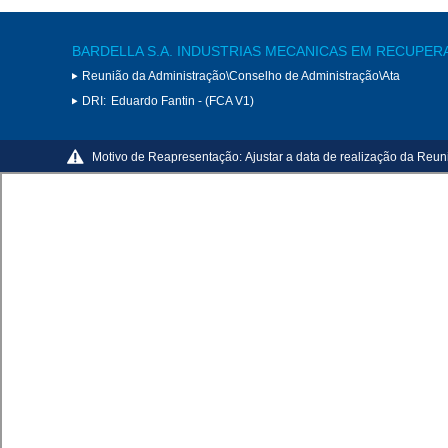
BARDELLA S.A. INDUSTRIAS MECANICAS EM RECUPER
Reunião da Administração\Conselho de Administração\Ata
DRI:
Eduardo Fantin - (FCA V1)
Motivo de Reapresentação:
Ajustar a data de realização da Reun