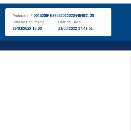
001520IPE260320220204464911-29
Protocolo nº:
Data do Documento
Data do Envio
26/03/2022 16:00
31/03/2022 17:49:51