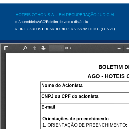
HOTEIS OTHON S.A. - EM RECUPERAÇÃO JUDICIAL
Assembleia\AGO\Boletim de voto a distância
DRI:
CARLOS EDUARDO RIPPER VIANNA FILHO - (FCA V1)