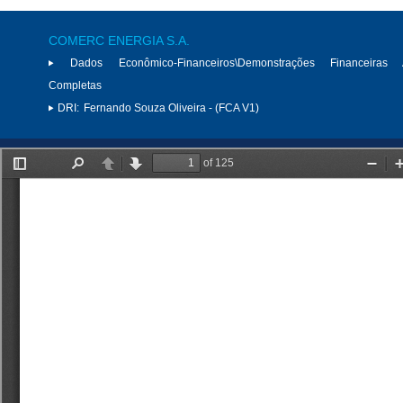
COMERC ENERGIA S.A.
Dados Econômico-Financeiros\Demonstrações Financeiras 
Completas
DRI:
Fernando Souza Oliveira - (FCA V1)