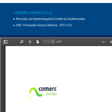
COMERC ENERGIA S.A.
Reunião da Administração\Comitê de Auditoria\Ata
DRI:
Fernando Souza Oliveira - (FCA V1)