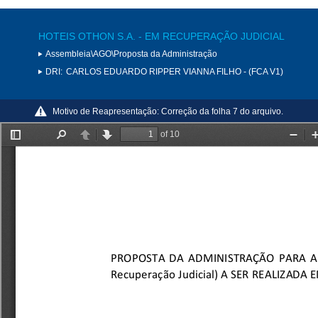
HOTEIS OTHON S.A. - EM RECUPERAÇÃO JUDICIAL
Assembleia\AGO\Proposta da Administração
DRI:
CARLOS EDUARDO RIPPER VIANNA FILHO - (FCA V1)
Motivo de Reapresentação:
Correção da folha 7 do arquivo.