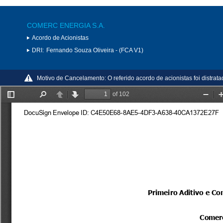
COMERC ENERGIA S.A.
Acordo de Acionistas
DRI:
Fernando Souza Oliveira - (FCA V1)
Motivo de Cancelamento:
O referido acordo de acionistas foi distrat