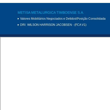
METISA METALURGICA TIMBOENSE S.A.
Valores Mobiliários Negociados e Detidos\Posição Consolidada
DRI:
WILSON HARRISON JACOBSEN - (FCA V1)