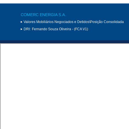
COMERC ENERGIA S.A.
Valores Mobiliários Negociados e Detidos\Posição Consolidada
DRI:
Fernando Souza Oliveira - (FCA V1)