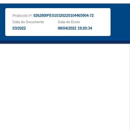
026280IPE010320220104465904-72
Protocolo nº:
Data do Documento
Data do Envio
03/2022
08/04/2022 19:20:34