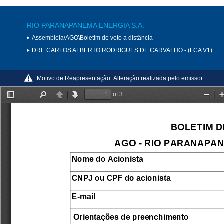
RIO PARANAPANEMA ENERGIA S.A.
Assembleia\AGO\Boletim de voto a distância
DRI:
CARLOS ALBERTO RODRIGUES DE CARVALHO - (FCA V1)
Motivo de Reapresentação:
Alteração realizada pelo emissor