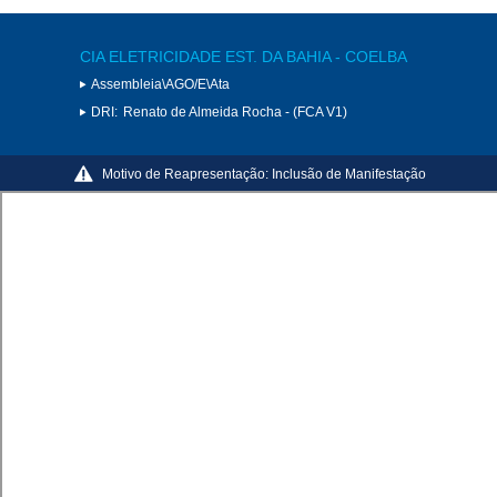
CIA ELETRICIDADE EST. DA BAHIA - COELBA
Assembleia\AGO/E\Ata
DRI:
Renato de Almeida Rocha - (FCA V1)
Motivo de Reapresentação:
Inclusão de Manifestação