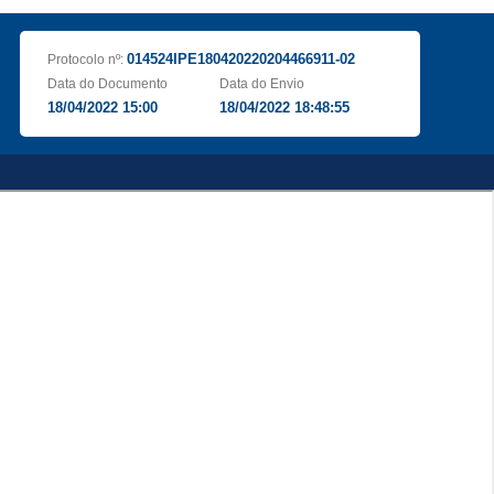
014524IPE180420220204466911-02
Protocolo nº:
Data do Documento
Data do Envio
18/04/2022 15:00
18/04/2022 18:48:55