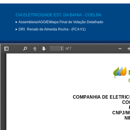
CIA ELETRICIDADE EST. DA BAHIA - COELBA
Assembleia\AGO/E\Mapa Final de Votação Detalhado
DRI:
Renato de Almeida Rocha - (FCA V1)