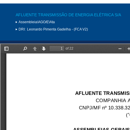
AFLUENTE TRANSMISSÃO DE ENERGIA ELÉTRICA S/A
Assembleia\AGO/E\Ata
DRI:
Leonardo Pimenta Gadelha - (FCA V2)