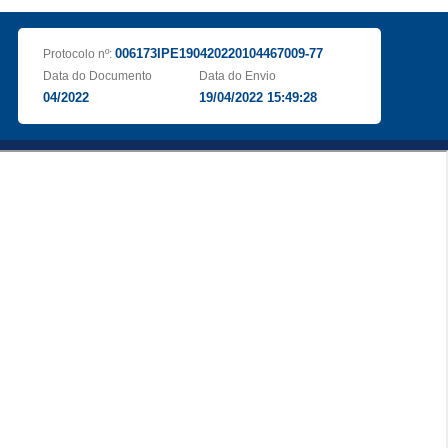
006173IPE190420220104467009-77
Protocolo nº:
Data do Documento
Data do Envio
04/2022
19/04/2022 15:49:28