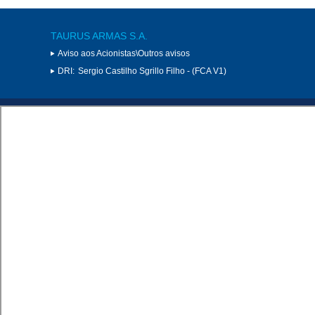
TAURUS ARMAS S.A.
Aviso aos Acionistas\Outros avisos
DRI:
Sergio Castilho Sgrillo Filho - (FCA V1)