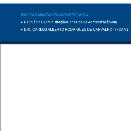
RIO PARANAPANEMA ENERGIA S.A.
Reunião da Administração\Conselho de Administração\Ata
DRI:
CARLOS ALBERTO RODRIGUES DE CARVALHO - (FCA V1)