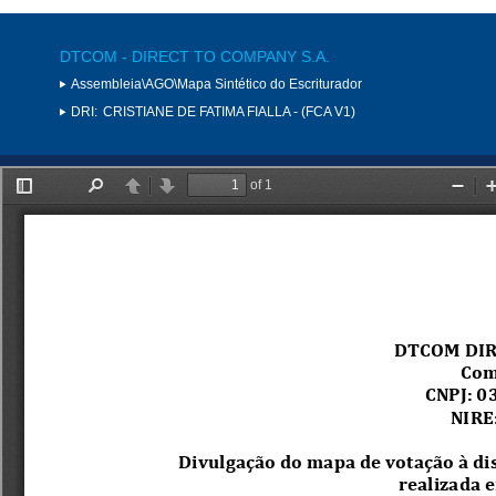
DTCOM - DIRECT TO COMPANY S.A.
Assembleia\AGO\Mapa Sintético do Escriturador
DRI:
CRISTIANE DE FATIMA FIALLA - (FCA V1)