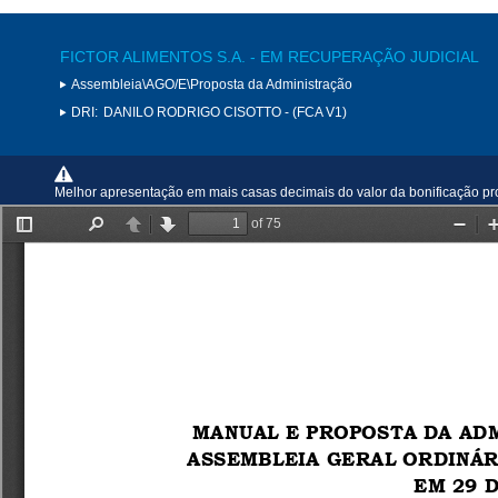
FICTOR ALIMENTOS S.A. - EM RECUPERAÇÃO JUDICIAL
Assembleia\AGO/E\Proposta da Administração
DRI:
DANILO RODRIGO CISOTTO - (FCA V1)
Melhor apresentação em mais casas decimais do valor da bonificação pr