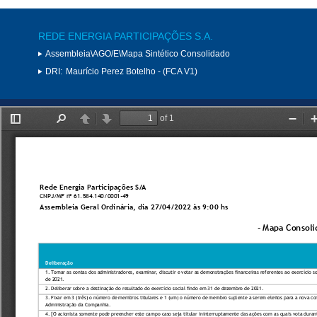
REDE ENERGIA PARTICIPAÇÕES S.A.
Assembleia\AGO/E\Mapa Sintético Consolidado
DRI:
Maurício Perez Botelho - (FCA V1)