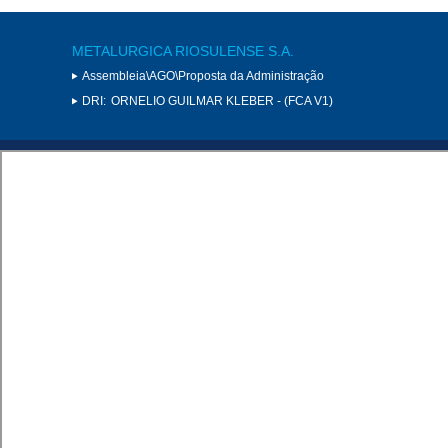
METALURGICA RIOSULENSE S.A.
Assembleia\AGO\Proposta da Administração
DRI:
ORNELIO GUILMAR KLEBER - (FCA V1)