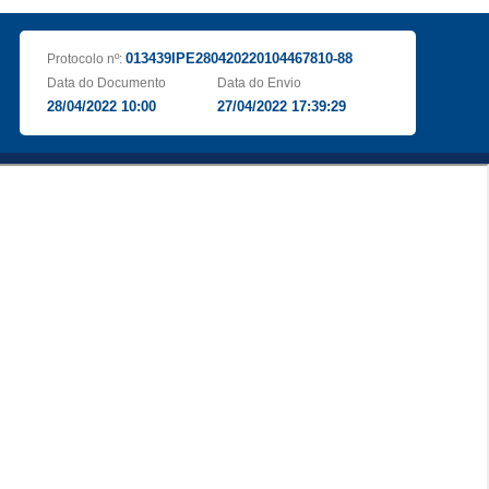
013439IPE280420220104467810-88
Protocolo nº:
Data do Documento
Data do Envio
28/04/2022 10:00
27/04/2022 17:39:29