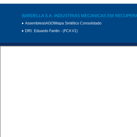
BARDELLA S.A. INDUSTRIAS MECANICAS EM RECUPER
Assembleia\AGO\Mapa Sintético Consolidado
DRI:
Eduardo Fantin - (FCA V1)