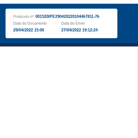
001520IPE290420220104467811-76
Protocolo nº:
Data do Documento
Data do Envio
29/04/2022 15:00
27/04/2022 19:12:24