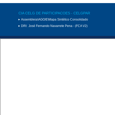
CIA CELG DE PARTICIPACOES - CELGPAR
Assembleia\AGO/E\Mapa Sintético Consolidado
DRI:
José Fernando Navarrete Pena - (FCA V2)