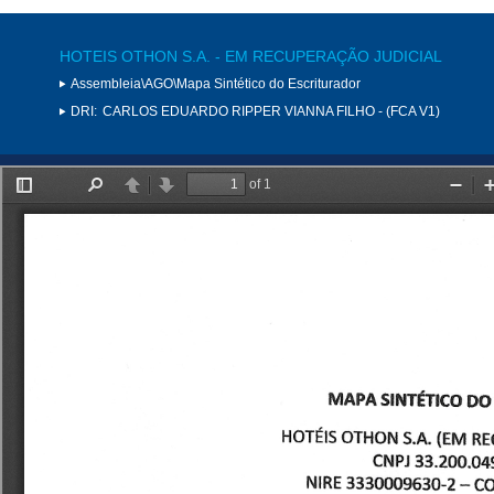
HOTEIS OTHON S.A. - EM RECUPERAÇÃO JUDICIAL
Assembleia\AGO\Mapa Sintético do Escriturador
DRI:
CARLOS EDUARDO RIPPER VIANNA FILHO - (FCA V1)