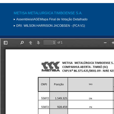
METISA METALURGICA TIMBOENSE S.A.
Assembleia\AGE\Mapa Final de Votação Detalhado
DRI:
WILSON HARRISON JACOBSEN - (FCA V1)