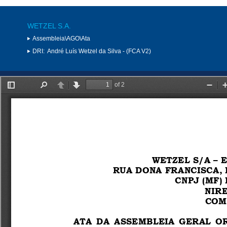
WETZEL S.A.
Assembleia\AGO\Ata
DRI:
André Luís Wetzel da Silva - (FCA V2)