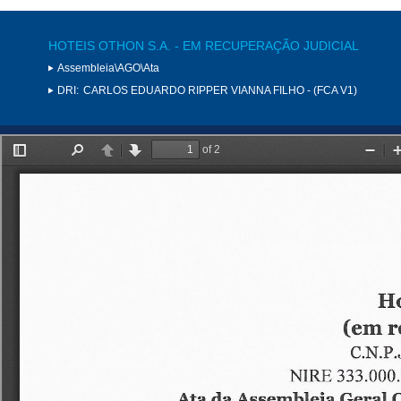
HOTEIS OTHON S.A. - EM RECUPERAÇÃO JUDICIAL
Assembleia\AGO\Ata
DRI:
CARLOS EDUARDO RIPPER VIANNA FILHO - (FCA V1)