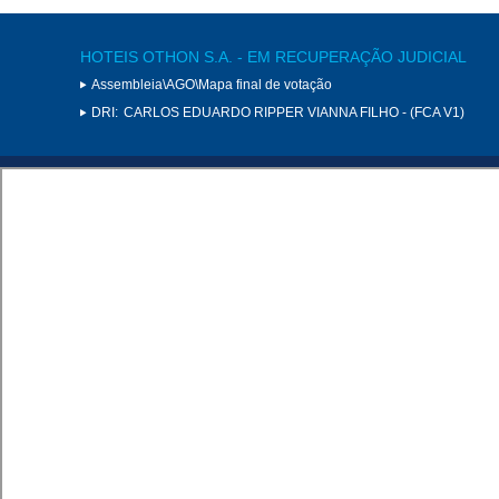
HOTEIS OTHON S.A. - EM RECUPERAÇÃO JUDICIAL
Assembleia\AGO\Mapa final de votação
DRI:
CARLOS EDUARDO RIPPER VIANNA FILHO - (FCA V1)