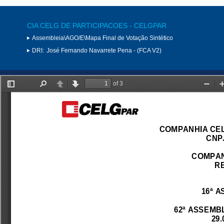
CIA CELG DE PARTICIPACOES - CELGPAR
Assembleia\AGO/E\Mapa Final de Votação Sintético
DRI:
José Fernando Navarrete Pena - (FCA V2)