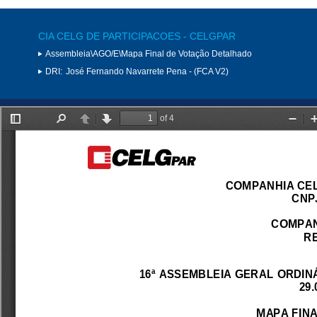
CIA CELG DE PARTICIPACOES - CELGPAR
Assembleia\AGO/E\Mapa Final de Votação Detalhado
DRI:
José Fernando Navarrete Pena - (FCA V2)