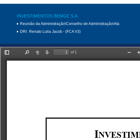
INVESTIMENTOS BEMGE S.A.
Reunião da Administração\Conselho de Administração\Ata
DRI:
Renato Lulia Jacob - (FCA V3)