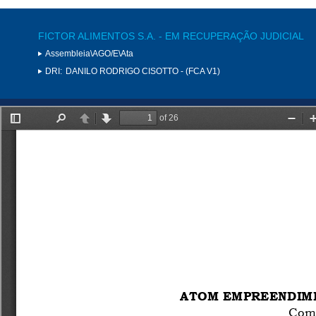
FICTOR ALIMENTOS S.A. - EM RECUPERAÇÃO JUDICIAL
Assembleia\AGO/E\Ata
DRI:
DANILO RODRIGO CISOTTO - (FCA V1)