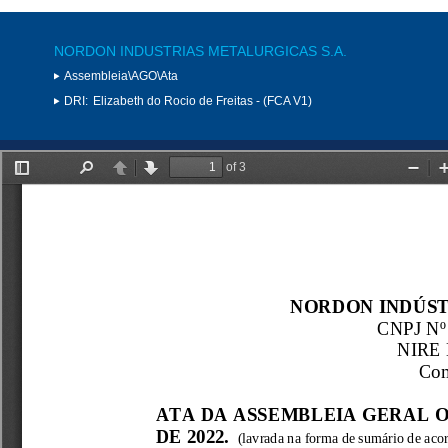
NORDON INDUSTRIAS METALURGICAS S.A.
Assembleia\AGO\Ata
DRI:
Elizabeth do Rocio de Freitas - (FCA V1)