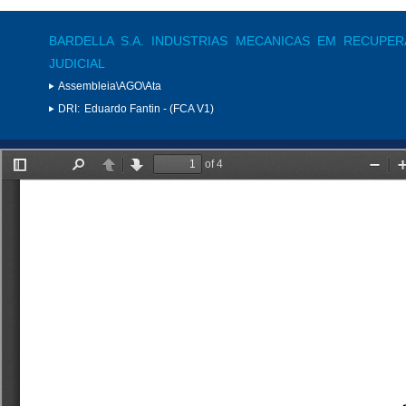
BARDELLA S.A. INDUSTRIAS MECANICAS EM RECUPE
JUDICIAL
Assembleia\AGO\Ata
DRI:
Eduardo Fantin - (FCA V1)