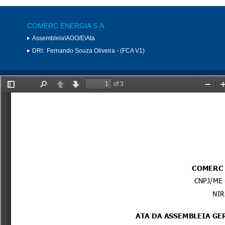
COMERC ENERGIA S.A.
Assembleia\AGO/E\Ata
DRI:
Fernando Souza Oliveira - (FCA V1)