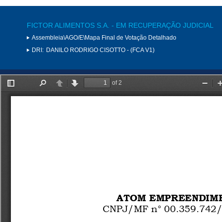
FICTOR ALIMENTOS S.A. - EM RECUPERAÇÃO JUDICIAL
Assembleia\AGO/E\Mapa Final de Votação Detalhado
DRI:
DANILO RODRIGO CISOTTO - (FCA V1)