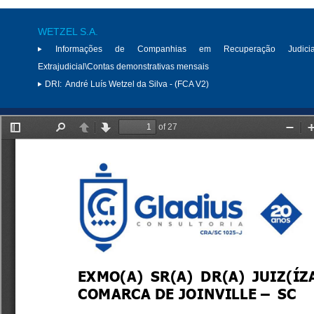
WETZEL S.A.
Informações de Companhias em Recuperação Judici
Extrajudicial\Contas demonstrativas mensais
DRI:
André Luís Wetzel da Silva - (FCA V2)