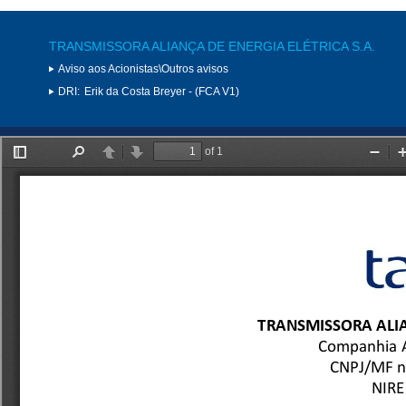
TRANSMISSORA ALIANÇA DE ENERGIA ELÉTRICA S.A.
Aviso aos Acionistas\Outros avisos
DRI:
Erik da Costa Breyer - (FCA V1)