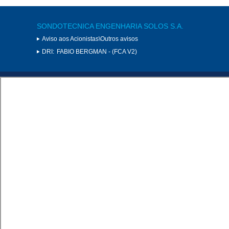
SONDOTECNICA ENGENHARIA SOLOS S.A.
Aviso aos Acionistas\Outros avisos
DRI:
FABIO BERGMAN - (FCA V2)