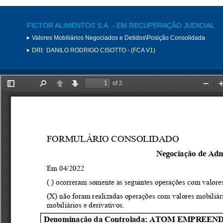
FICTOR ALIMENTOS S.A. - EM RECUPERAÇÃO JUDICIAL
Valores Mobiliários Negociados e Detidos\Posição Consolidada
DRI:
DANILO RODRIGO CISOTTO - (FCA V1)