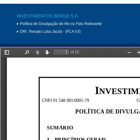
INVESTIMENTOS BEMGE S.A.
Política de Divulgação de Ato ou Fato Relevante
DRI:
Renato Lulia Jacob - (FCA V3)