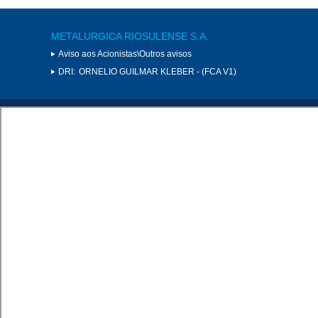
METALURGICA RIOSULENSE S.A.
Aviso aos Acionistas\Outros avisos
DRI:
ORNELIO GUILMAR KLEBER - (FCA V1)