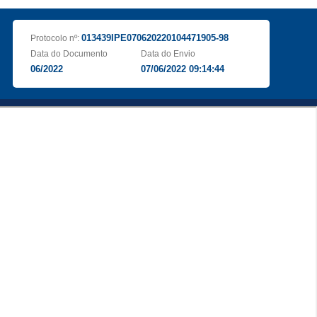
013439IPE070620220104471905-98
Protocolo nº:
Data do Documento
Data do Envio
06/2022
07/06/2022 09:14:44