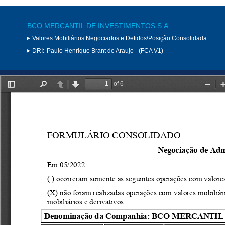
BCO MERCANTIL DE INVESTIMENTOS S.A.
Valores Mobiliários Negociados e Detidos\Posição Consolidada
DRI:
Paulo Henrique Brant de Araujo - (FCA V1)