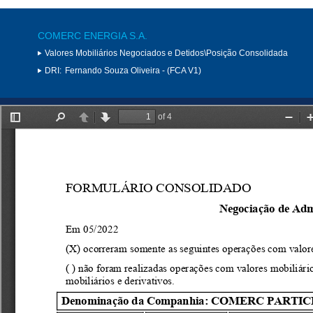
COMERC ENERGIA S.A.
Valores Mobiliários Negociados e Detidos\Posição Consolidada
DRI:
Fernando Souza Oliveira - (FCA V1)