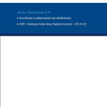
Auren Operações S.A.
Escrituras e aditamentos de debêntures
DRI:
Clarissa Della Nina Sadock Accorsi - (FCA V1)