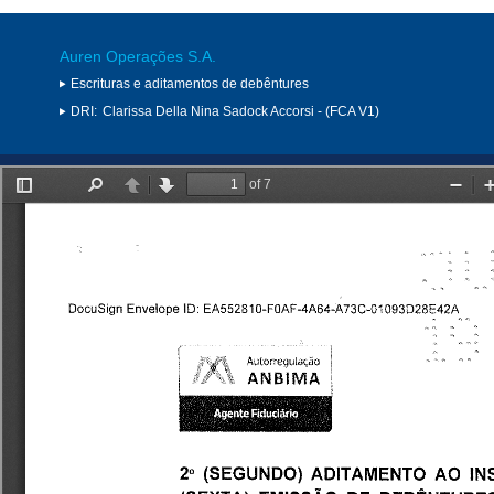
Auren Operações S.A.
Escrituras e aditamentos de debêntures
DRI:
Clarissa Della Nina Sadock Accorsi - (FCA V1)