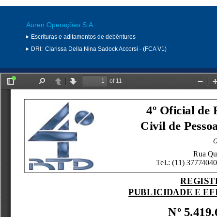
Auren Operações S.A.
Escrituras e aditamentos de debêntures
DRI:
Clarissa Della Nina Sadock Accorsi - (FCA V1)