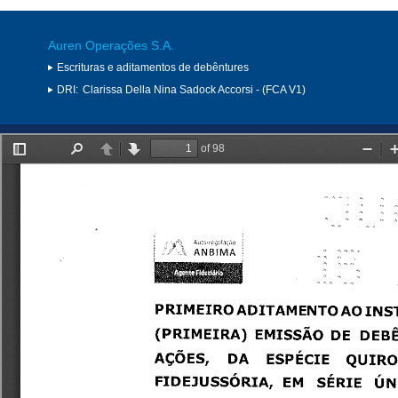
Auren Operações S.A.
Escrituras e aditamentos de debêntures
DRI:
Clarissa Della Nina Sadock Accorsi - (FCA V1)