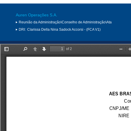
Auren Operações S.A.
Reunião da Administração\Conselho de Administração\Ata
DRI:
Clarissa Della Nina Sadock Accorsi - (FCA V1)