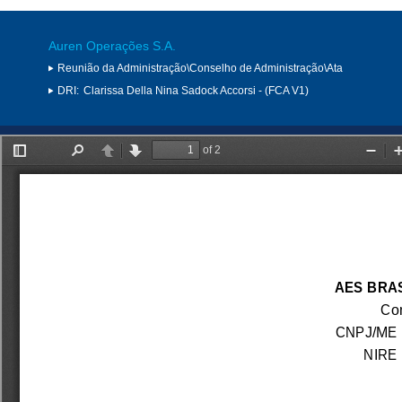
Auren Operações S.A.
Reunião da Administração\Conselho de Administração\Ata
DRI:
Clarissa Della Nina Sadock Accorsi - (FCA V1)