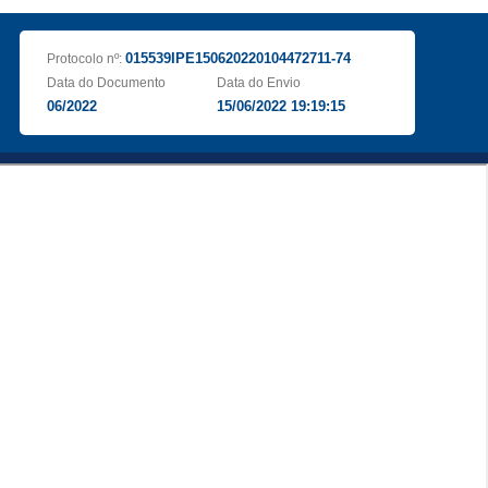
015539IPE150620220104472711-74
Protocolo nº:
Data do Documento
Data do Envio
06/2022
15/06/2022 19:19:15