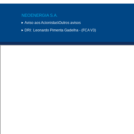
NEOENERGIA S.A.
Aviso aos Acionistas\Outros avisos
DRI:
Leonardo Pimenta Gadelha - (FCA V3)