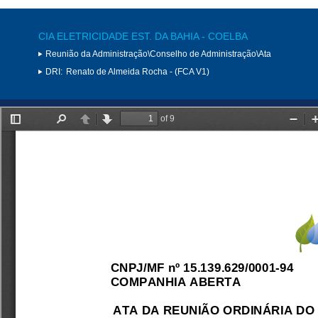
CIA ELETRICIDADE EST. DA BAHIA - COELBA
Reunião da Administração\Conselho de Administração\Ata
DRI:
Renato de Almeida Rocha - (FCA V1)