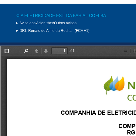
CIA ELETRICIDADE EST. DA BAHIA - COELBA
Aviso aos Acionistas\Outros avisos
DRI:
Renato de Almeida Rocha - (FCA V1)